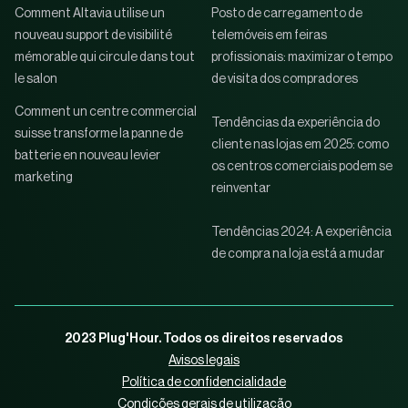
Comment Altavia utilise un
Posto de carregamento de
nouveau support de visibilité
telemóveis em feiras
mémorable qui circule dans tout
profissionais: maximizar o tempo
le salon
de visita dos compradores
Comment un centre commercial
Tendências da experiência do
suisse transforme la panne de
cliente nas lojas em 2025: como
batterie en nouveau levier
os centros comerciais podem se
marketing
reinventar
Tendências 2024: A experiência
de compra na loja está a mudar
2023 Plug'Hour. Todos os direitos reservados
Avisos legais
Política de confidencialidade
Condições gerais de utilização