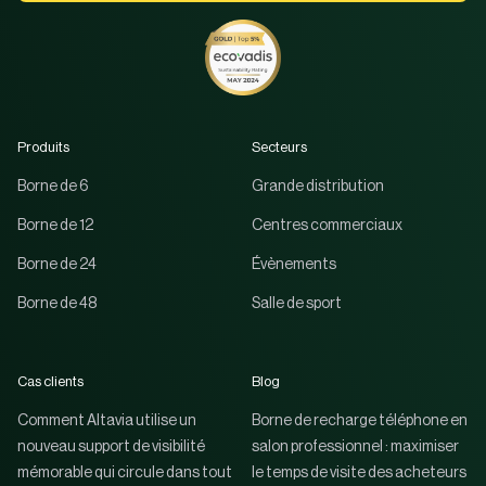
Produits
Secteurs
Borne de 6
Grande distribution
Borne de 12
Centres commerciaux
Borne de 24
Évènements
Borne de 48
Salle de sport
Cas clients
Blog
Comment Altavia utilise un
Borne de recharge téléphone en
nouveau support de visibilité
salon professionnel : maximiser
mémorable qui circule dans tout
le temps de visite des acheteurs