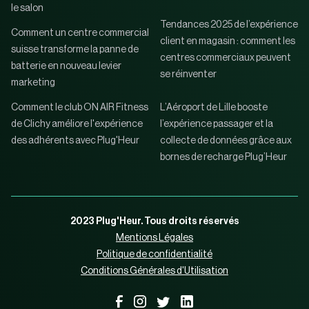
le salon
Tendances 2025 de l’expérience
Comment un centre commercial
client en magasin : comment les
suisse transforme la panne de
centres commerciaux peuvent
batterie en nouveau levier
se réinventer
marketing
Comment le club ON AIR Fitness
L’Aéroport de Lille booste
de Clichy améliore l'expérience
l’expérience passager et la
des adhérents avec Plug'Heur
collecte de données grâce aux
bornes de recharge Plug’Heur
2023 Plug'Heur. Tous droits réservés
Mentions Légales
Politique de confidentialité
Conditions Générales d'Utilisation