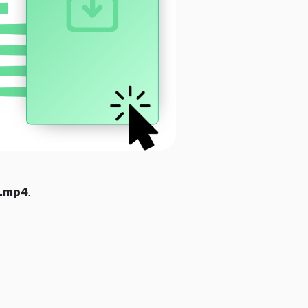
 .mp4
.