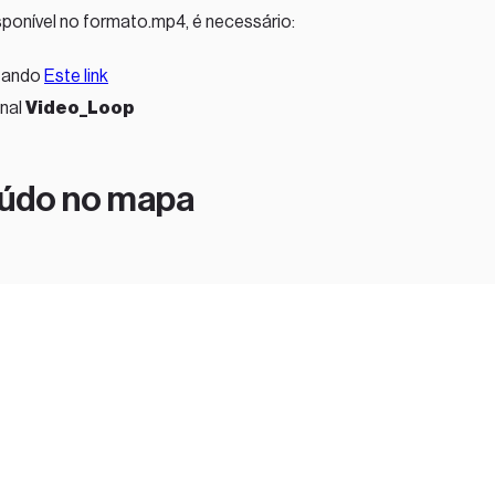
isponível no formato.mp4, é necessário:
izando
Este link
inal
Video_Loop
eúdo no mapa