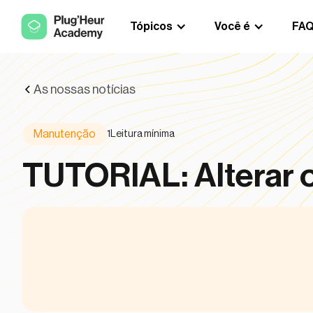
Tópicos
Você é
FA
As nossas notícias
Manutenção
1
Leitura mínima
TUTORIAL: Alterar 