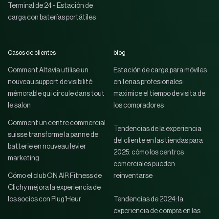
Terminal de 24 - Estación de
carga con baterías portátiles
Casos de clientes
blog
Comment Altavia utilise un
Estación de carga para móviles
nouveau support de visibilité
en ferias profesionales:
mémorable qui circule dans tout
maximice el tiempo de visita de
le salon
los compradores
Comment un centre commercial
Tendencias de la experiencia
suisse transforme la panne de
del cliente en las tiendas para
batterie en nouveau levier
2025: cómo los centros
marketing
comerciales pueden
Cómo el club ON AIR Fitness de
reinventarse
Clichy mejora la experiencia de
los socios con Plug'Heur
Tendencias de 2024: la
experiencia de compra en las