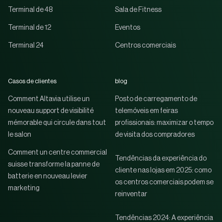
Terminal de 48
Sala de Fitness
Terminal de 12
Eventos
Terminal 24
Centros comerciais
Casos de clientes
blog
Comment Altavia utilise un
Posto de carregamento de
nouveau support de visibilité
telemóveis em feiras
mémorable qui circule dans tout
profissionais: maximizar o tempo
le salon
de visita dos compradores
Comment un centre commercial
Tendências da experiência do
suisse transforme la panne de
cliente nas lojas em 2025: como
batterie en nouveau levier
os centros comerciais podem se
marketing
reinventar
Tendências 2024: A experiência