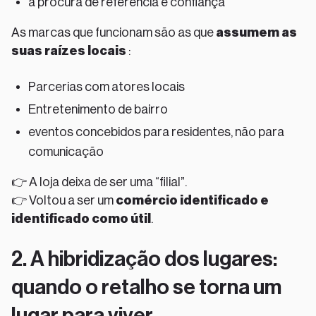
à procura de referência e confiança
As marcas que funcionam são as que
assumem as
suas raízes locais
:
Parcerias com atores locais
Entretenimento de bairro
eventos concebidos para residentes, não para
comunicação
👉 A loja deixa de ser uma “filial”.
👉 Voltou a ser um
comércio identificado e
identificado como útil
.
2. A hibridização dos lugares:
quando o retalho se torna um
lugar para viver