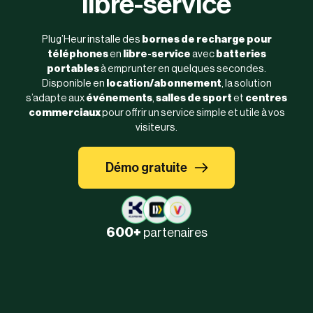
libre-service
Plug’Heur installe des
bornes de recharge pour
téléphones
en
libre-service
avec
batteries
portables
à emprunter en quelques secondes.
Disponible en
location/abonnement
, la solution
s’adapte aux
événements
,
salles de sport
et
centres
commerciaux
pour offrir un service simple et utile à vos
visiteurs.
Démo gratuite
600+
partenaires