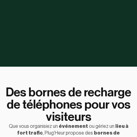
Des bornes de recharge
de téléphones pour vos
visiteurs
Que vous organisiez un
événement
ou gériez un
lieu à
fort trafic
, Plug’Heur propose des
bornes de