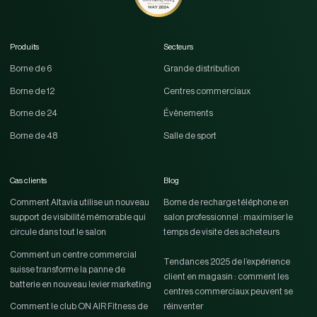
Produits
Secteurs
Borne de 6
Grande distribution
Borne de 12
Centres commerciaux
Borne de 24
Évènements
Borne de 48
Salle de sport
Cas clients
Blog
Comment Altavia utilise un nouveau
Borne de recharge téléphone en
support de visibilité mémorable qui
salon professionnel : maximiser le
circule dans tout le salon
temps de visite des acheteurs
Comment un centre commercial
Tendances 2025 de l’expérience
suisse transforme la panne de
client en magasin : comment les
batterie en nouveau levier marketing
centres commerciaux peuvent se
Comment le club ON AIR Fitness de
réinventer