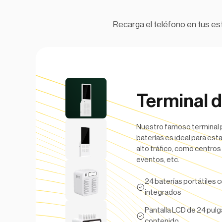
Recarga el teléfono en tus es
Terminal d
Nuestro famoso terminal p
baterías es ideal para es
alto tráfico, como centros
eventos, etc.
24 baterías portátiles 
integrados
Pantalla LCD de 24 pulg
contenido