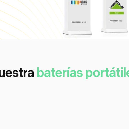
uestra
baterías portátil
 y rápida de
Baterías extern
sbloquear
arga.
personalizable