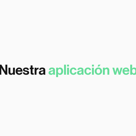
Personalizado según tus colores
s
Compatible con el 100% de los dispos
1% por minuto
Nuestra
aplicación we
Interfaz person
Personalizado según tus colores