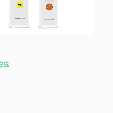
es
as
s