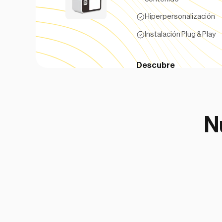
Hiperpersonalización
Instalación Plug & Play
Descubre
N
Aplicación web
Sin necesidad de descarga, personalizable, fácil
usar, nuestra interfaz permite a los usuarios de
una batería portátil en nuestras estaciones de c
Hiperpersonalización