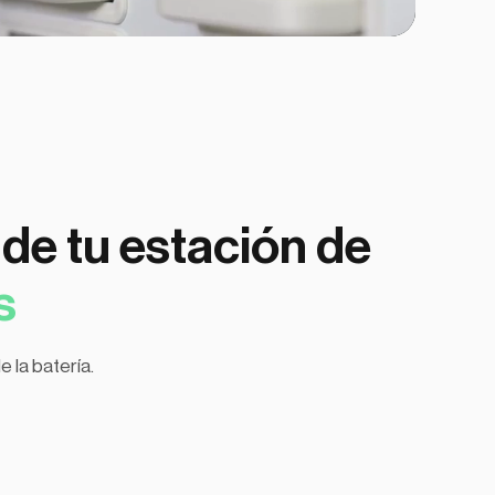
 de tu estación de
s
 la batería.