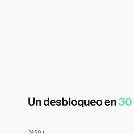
Hiperpersonalización
3 cables integrados
Recarga todo tipo de dispositivos
Un desbloqueo en
30
PASO 1