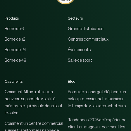
Produits
Secteurs
Borne de 6
Grande distribution
Borne de 12
Centres commerciaux
Borne de 24
Évènements
Borne de 48
Salle de sport
Cas clients
Blog
Comment Altavia utilise un
Borne de recharge téléphone en
nouveau support de visibilité
salon professionnel : maximiser
mémorable qui circule dans tout
le temps de visite des acheteurs
le salon
Tendances 2025 de l’expérience
Comment un centre commercial
client en magasin : comment les
suisse transforme la panne de