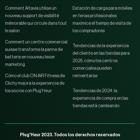
Comment Altavia utilise un
Estación de carga para móviles
nouveau support de visibilité
en ferias profesionales:
mémorable qui circule dans tout
maximice el tiempo de visita de
le salon
los compradores
Comment un centre commercial
Tendencias de la experiencia
suisse transforme la panne de
del cliente en las tiendas para
batterie en nouveau levier
2025: cómo los centros
marketing
comerciales pueden
Cómo el club ON AIR Fitness de
reinventarse
Clichy mejora la experiencia de
los socios con Plug'Heur
Tendencias de 2024: la
experiencia de compra en las
tiendas está cambiando
Plug'Heur 2023. Todos los derechos reservados