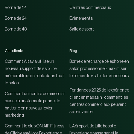
Borne de 12
Centres commerciaux
Borne de 24
Évènements
Borne de 48
Salle de sport
Cas clients
Blog
Comment Altavia utilise un
Borne de recharge téléphone en
nouveau support de visibilité
salon professionnel : maximiser
mémorable qui circule dans tout
le temps de visite des acheteurs
le salon
Tendances 2025 de l’expérience
Comment un centre commercial
client en magasin : comment les
suisse transforme la panne de
centres commerciaux peuvent
batterie en nouveau levier
se réinventer
marketing
Comment le club ON AIR Fitness
L’Aéroport de Lille booste
de Clichy améliore l'expérience
l’expérience passager et la