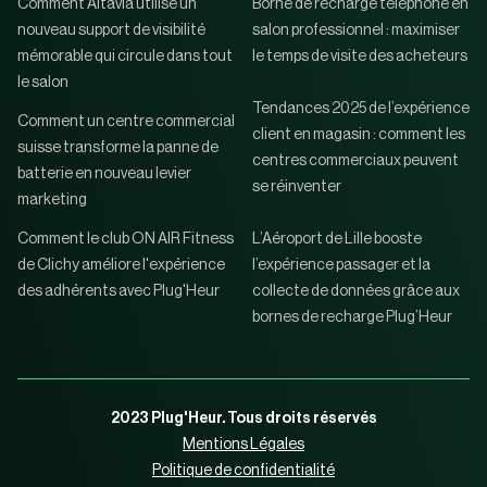
Comment Altavia utilise un
Borne de recharge téléphone en
nouveau support de visibilité
salon professionnel : maximiser
mémorable qui circule dans tout
le temps de visite des acheteurs
le salon
Tendances 2025 de l’expérience
Comment un centre commercial
client en magasin : comment les
suisse transforme la panne de
centres commerciaux peuvent
batterie en nouveau levier
se réinventer
marketing
Comment le club ON AIR Fitness
L’Aéroport de Lille booste
de Clichy améliore l'expérience
l’expérience passager et la
des adhérents avec Plug'Heur
collecte de données grâce aux
bornes de recharge Plug’Heur
2023 Plug'Heur. Tous droits réservés
Mentions Légales
Politique de confidentialité