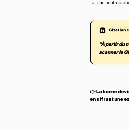
Une centralisati
“À partir du 
scanner le Q
👉 La borne devi
en offrant une ex