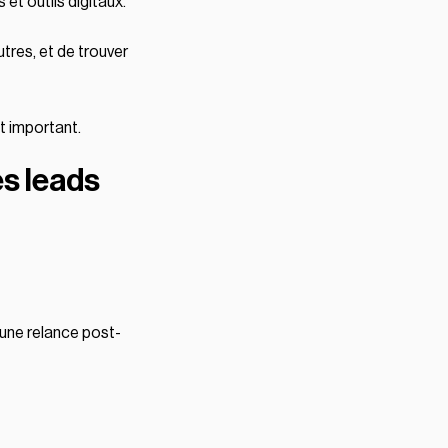
et outils digitaux.
utres, et de trouver
t important.
des leads
 une relance post-