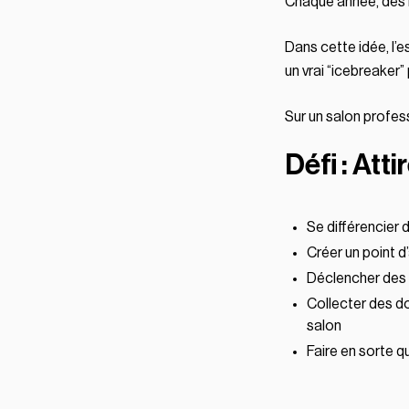
Chaque année, des mi
Dans cette idée, l’e
un vrai “icebreaker” 
Sur un salon profess
Défi : Atti
Se différencier
Créer un point d’
Déclencher des
Collecter des d
salon
Faire en sorte q