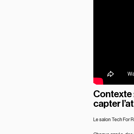
Contexte :
capter l’a
Le salon Tech For R