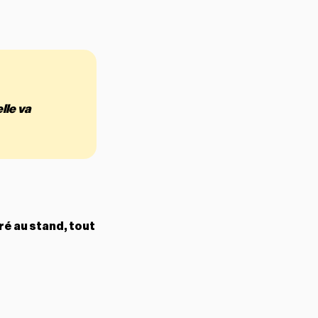
lle va
ré au stand, tout