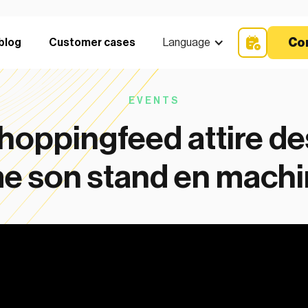
Co
blog
Customer cases
Language
EVENTS
ppingfeed attire des 
e son stand en machi