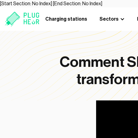
[Start Section: No Index]
[End Section: No Index]
Charging stations
Sectors
Comment Sho
transform