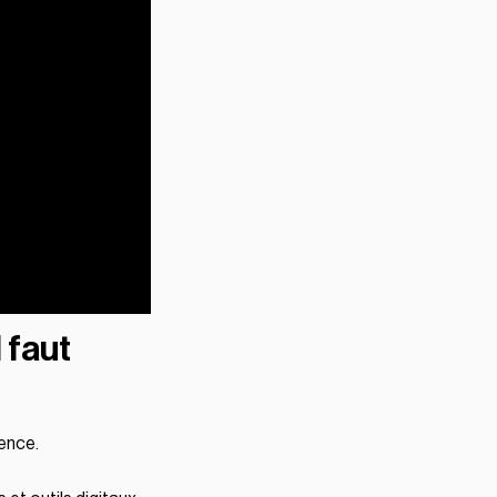
l faut
lence.