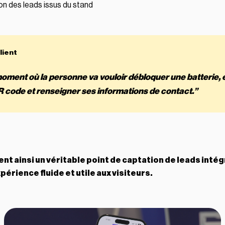
on des leads issus du stand
moment où la personne va vouloir débloquer une batterie, e
R code et renseigner ses informations de contact.”
ent ainsi un véritable point de captation de leads intég
périence fluide et utile aux visiteurs.