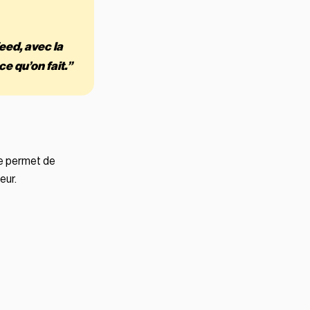
eed, avec la
e qu’on fait.”
ue permet de
eur.