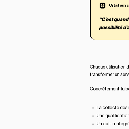
“C’est quand
possibilité d
Chaque utilisation
transformer un servic
Concrètement, la b
La collecte des 
Une qualification
Un opt-in intégré