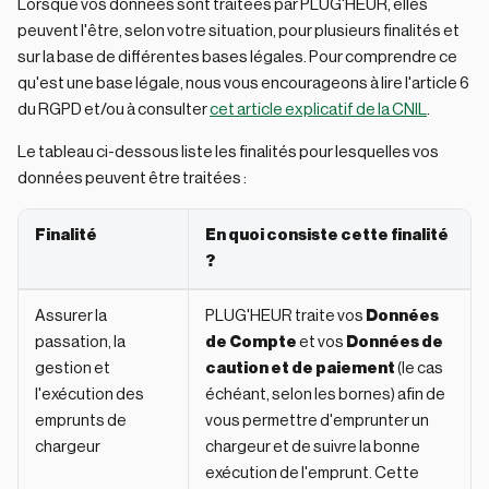
Lorsque vos données sont traitées par PLUG'HEUR, elles
peuvent l'être, selon votre situation, pour plusieurs finalités et
sur la base de différentes bases légales. Pour comprendre ce
qu'est une base légale, nous vous encourageons à lire l'article 6
du RGPD et/ou à consulter
cet article explicatif de la CNIL
.
Le tableau ci-dessous liste les finalités pour lesquelles vos
données peuvent être traitées :
Finalité
En quoi consiste cette finalité
?
Assurer la
PLUG'HEUR traite vos
Données
passation, la
de Compte
et vos
Données de
gestion et
caution et de paiement
(le cas
l'exécution des
échéant, selon les bornes) afin de
emprunts de
vous permettre d'emprunter un
chargeur
chargeur et de suivre la bonne
exécution de l'emprunt. Cette