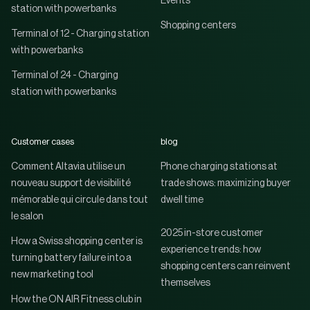
Events
station with powerbanks
Shopping centers
Terminal of 12 - Charging station
with powerbanks
Terminal of 24 - Charging
station with powerbanks
Customer cases
blog
Comment Altavia utilise un
Phone charging stations at
nouveau support de visibilité
trade shows: maximizing buyer
mémorable qui circule dans tout
dwell time
le salon
2025 in-store customer
How a Swiss shopping center is
experience trends: how
turning battery failure into a
shopping centers can reinvent
new marketing tool
themselves
How the ON AIR Fitness club in