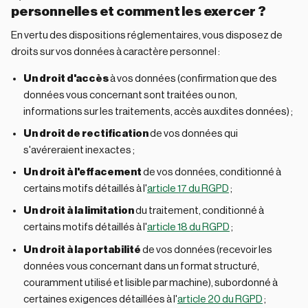
personnelles et comment les exercer ?
En vertu des dispositions réglementaires, vous disposez de
droits sur vos données à caractère personnel :
Un droit d'accès
à vos données (confirmation que des
données vous concernant sont traitées ou non,
informations sur les traitements, accès auxdites données) ;
Un droit de rectification
de vos données qui
s'avéreraient inexactes ;
Un droit à l'effacement
de vos données, conditionné à
certains motifs détaillés à l'
article 17 du RGPD
;
Un droit à la limitation
du traitement, conditionné à
certains motifs détaillés à l'
article 18 du RGPD
;
Un droit à la portabilité
de vos données (recevoir les
données vous concernant dans un format structuré,
couramment utilisé et lisible par machine), subordonné à
certaines exigences détaillées à l'
article 20 du RGPD
;