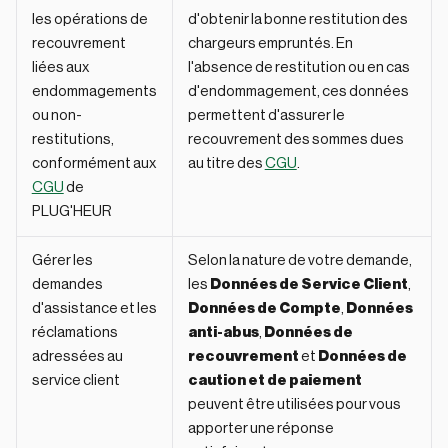
les opérations de
d'obtenir la bonne restitution des
recouvrement
chargeurs empruntés. En
liées aux
l'absence de restitution ou en cas
endommagements
d'endommagement, ces données
ou non-
permettent d'assurer le
restitutions,
recouvrement des sommes dues
conformément aux
au titre des
CGU
.
CGU
de
PLUG'HEUR
Gérer les
Selon la nature de votre demande,
demandes
les
Données de Service Client
,
d'assistance et les
Données de Compte
,
Données
réclamations
anti-abus
,
Données de
adressées au
recouvrement
et
Données de
service client
caution et de paiement
peuvent être utilisées pour vous
apporter une réponse