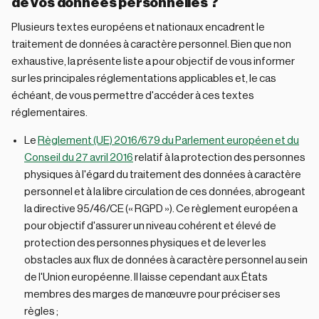
de vos données personnelles ?
Plusieurs textes européens et nationaux encadrent le
traitement de données à caractère personnel. Bien que non
exhaustive, la présente liste a pour objectif de vous informer
sur les principales réglementations applicables et, le cas
échéant, de vous permettre d'accéder à ces textes
réglementaires.
Le
Règlement (UE) 2016/679 du Parlement européen et du
Conseil du 27 avril 2016
relatif à la protection des personnes
physiques à l'égard du traitement des données à caractère
personnel et à la libre circulation de ces données, abrogeant
la directive 95/46/CE (« RGPD »). Ce règlement européen a
pour objectif d'assurer un niveau cohérent et élevé de
protection des personnes physiques et de lever les
obstacles aux flux de données à caractère personnel au sein
de l'Union européenne. Il laisse cependant aux États
membres des marges de manœuvre pour préciser ses
règles ;