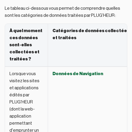
Le tableau ci-dessous vous permet de comprendre quelles
sont les catégories de données traitées par PLUG'HEUR :
À quel moment
Catégories de données collectées
ces données
et traitées
sont-elles
collectées et
traitées ?
Lorsque vous
Données de Navigation
visitez les sites
et applications
édités par
PLUG'HEUR
(dont la web-
application
permettant
d'emprunter un