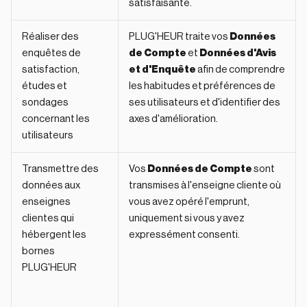
satisfaisante.
Réaliser des
PLUG'HEUR traite vos
Données
enquêtes de
de Compte
et
Données d'Avis
satisfaction,
et d'Enquête
afin de comprendre
études et
les habitudes et préférences de
sondages
ses utilisateurs et d'identifier des
concernant les
axes d'amélioration.
utilisateurs
Transmettre des
Vos
Données de Compte
sont
données aux
transmises à l'enseigne cliente où
enseignes
vous avez opéré l'emprunt,
clientes qui
uniquement si vous y avez
hébergent les
expressément consenti.
bornes
PLUG'HEUR