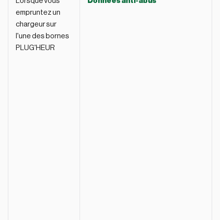
Lorsque vous
Données anti-abus
empruntez un
chargeur sur
l'une des bornes
PLUG'HEUR