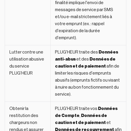
finalité implique l'envoi de
messages de service par SMS
et/ou e-mail strictement liés à
votre emprunt (ex. : rappel
d'expiration de la durée
d'emprunt).
Lutter contre une
PLUG'HEUR traite des
Données
utilisation abusive
anti-abus
et des
Données de
du service
caution et de paiement
afin de
PLUG'HEUR
limiter les risques d'emprunts
abusifs (emprunts fictifs ou visant
à nuire au bon fonctionnement du
service).
Obtenir la
PLUG'HEUR traite vos
Données
restitution des
de Compte
,
Données de
chargeurs non
caution et de paiement
et
rendus et assurer
Données de recouvrement
afin