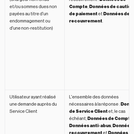
et/ou sommes dues non
Compte
,
Données de caution
payées au titre d'un
de paiement
et
Données de
endommagement ou
recouvrement
.
d'une non-restitution)
Utilisateur ayant réalisé
L'ensemble des données
une demande auprès du
nécessaires à la réponse :
Donn
Service Client
de Service Client
et, le cas
échéant,
Données de Compte
,
Données anti-abus
,
Données 
recouvrement
et
Données d