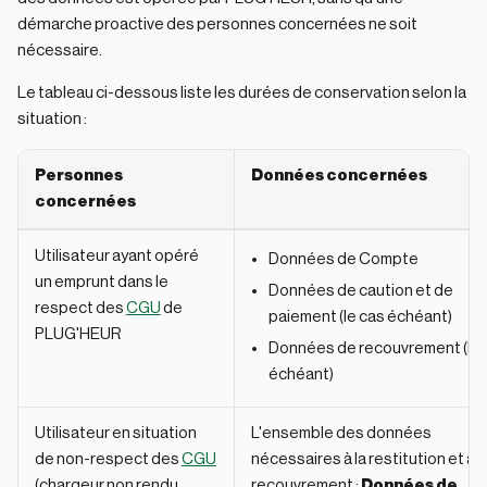
démarche proactive des personnes concernées ne soit
nécessaire.
Le tableau ci-dessous liste les durées de conservation selon la
situation :
Personnes
Données concernées
concernées
Utilisateur ayant opéré
Données de Compte
un emprunt dans le
Données de caution et de
respect des
CGU
de
paiement (le cas échéant)
PLUG'HEUR
Données de recouvrement (le 
échéant)
Utilisateur en situation
L'ensemble des données
de non-respect des
CGU
nécessaires à la restitution et au
(chargeur non rendu
recouvrement :
Données de