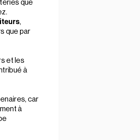
teries que
ez.
siteurs
,
rs que par
rs et les
ntribué à
.
enaires, car
ement à
ipe