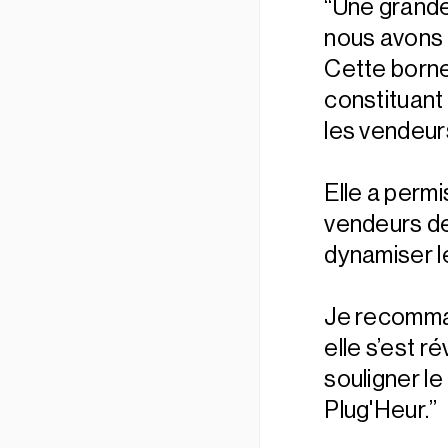
“Une grande
nous avons e
Cette borne
constituant 
les vendeur
Elle a perm
vendeurs de
dynamiser l
Je recomman
elle s’est 
souligner le
Plug'Heur.”