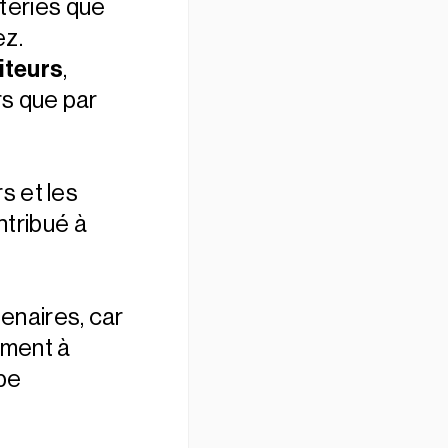
teries que
ez.
siteurs
,
rs que par
rs et les
ntribué à
.
enaires, car
ement à
ipe