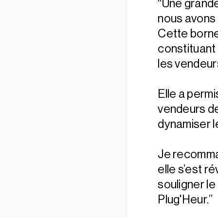
“Une grande
nous avons e
Cette borne
constituant 
les vendeur
Elle a perm
vendeurs de
dynamiser l
Je recomman
elle s’est 
souligner le
Plug'Heur.”