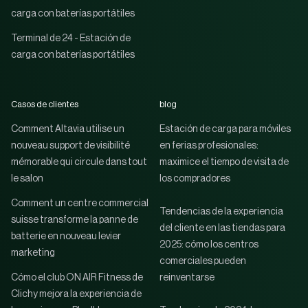
carga con baterías portátiles
Terminal de 24 - Estación de
carga con baterías portátiles
Casos de clientes
blog
Comment Altavia utilise un
Estación de carga para móviles
nouveau support de visibilité
en ferias profesionales:
mémorable qui circule dans tout
maximice el tiempo de visita de
le salon
los compradores
Comment un centre commercial
Tendencias de la experiencia
suisse transforme la panne de
del cliente en las tiendas para
batterie en nouveau levier
2025: cómo los centros
marketing
comerciales pueden
Cómo el club ON AIR Fitness de
reinventarse
Clichy mejora la experiencia de