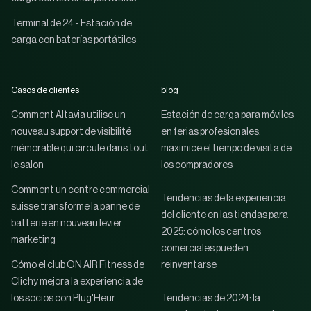
Terminal de 24 - Estación de
carga con baterías portátiles
Casos de clientes
blog
Comment Altavia utilise un
Estación de carga para móviles
nouveau support de visibilité
en ferias profesionales:
mémorable qui circule dans tout
maximice el tiempo de visita de
le salon
los compradores
Comment un centre commercial
Tendencias de la experiencia
suisse transforme la panne de
del cliente en las tiendas para
batterie en nouveau levier
2025: cómo los centros
marketing
comerciales pueden
Cómo el club ON AIR Fitness de
reinventarse
Clichy mejora la experiencia de
los socios con Plug'Heur
Tendencias de 2024: la