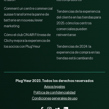
Comment un centre commercial
Tendencias de la experiencia
suisse transforme la panne de
del cliente en las tiendas para
batterie en nouveau levier
2025: cómo los centros
marketing
comerciales pueden
Cómo el club ON AIR Fitness de
reinventarse
Clichy mejora la experiencia de
los socios con Plug'Heur
Tendencias de 2024: la
experiencia de compra en las
tiendas está cambiando
Plug'Heur 2023. Todos los derechos reservados
Avisos legales
Política de confidencialidad
Condiciones generales de uso