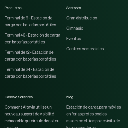
Productos
Sectores
Terminal de 6 - Estación de
Gran distribución
carga con baterías portátiles
Gimnasio
Terminal 48 - Estación de carga
Eventos
con baterías portátiles
Centros comerciales
Terminal de 12 - Estación de
carga con baterías portátiles
Terminal de 24 - Estación de
carga con baterías portátiles
Casos de clientes
blog
Comment Altavia utilise un
Estación de carga para móviles
nouveau support de visibilité
en ferias profesionales:
mémorable qui circule dans tout
maximice el tiempo de visita de
le salon
los compradores