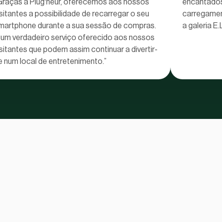
Graças à Plug'heur, oferecemos aos nossos
encantados
isitantes a possibilidade de recarregar o seu
carregamen
martphone durante a sua sessão de compras.
a galeria E
 um verdadeiro serviço oferecido aos nossos
isitantes que podem assim continuar a divertir-
e num local de entretenimento.”