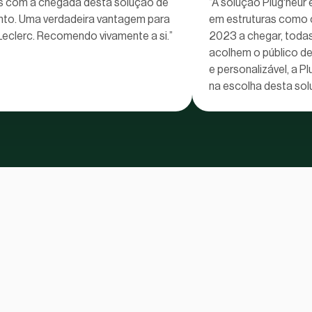
 com a chegada desta solução de
“A solução Plug'heur 
to. Uma verdadeira vantagem para
em estruturas como 
.Leclerc. Recomendo vivamente a si.”
2023 a chegar, todas
acolhem o público dev
e personalizável, a P
na escolha desta sol