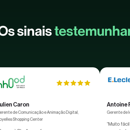
Os sinais
testemunha
ulien Caron
Antoine 
erente de Comunicação e Animação Digital,
Gerente de l
oyelles Shopping Center
“Muito fáci