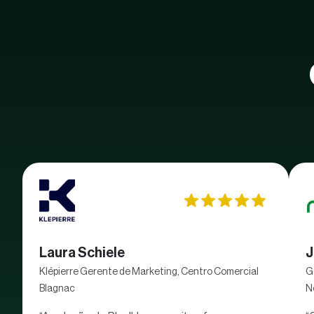
Laura Schiele
J
Klépierre Gerente de Marketing, Centro Comercial
G
Blagnac
N