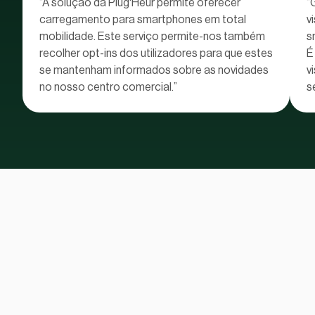
“A solução da Plug'Heur permite oferecer
“
carregamento para smartphones em total
v
mobilidade. Este serviço permite-nos também
s
recolher opt-ins dos utilizadores para que estes
É
se mantenham informados sobre as novidades
v
no nosso centro comercial.”
s