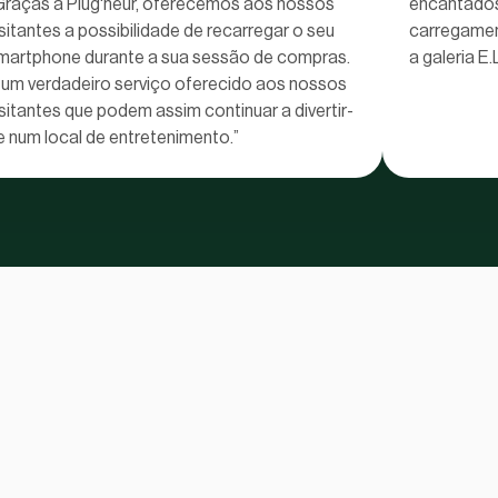
Graças à Plug'heur, oferecemos aos nossos
encantados
isitantes a possibilidade de recarregar o seu
carregamen
martphone durante a sua sessão de compras.
a galeria E
 um verdadeiro serviço oferecido aos nossos
isitantes que podem assim continuar a divertir-
e num local de entretenimento.”