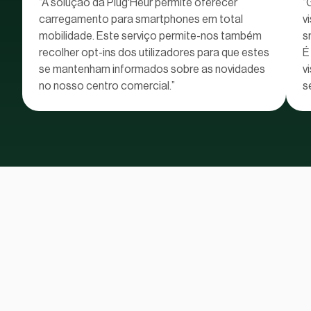
“A solução da Plug'Heur permite oferecer
“
carregamento para smartphones em total
v
mobilidade. Este serviço permite-nos também
s
recolher opt-ins dos utilizadores para que estes
É
se mantenham informados sobre as novidades
v
no nosso centro comercial.”
s