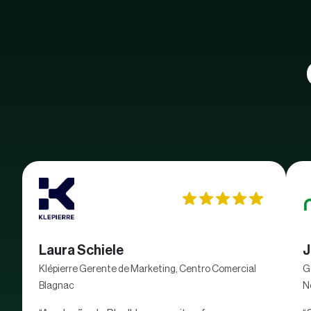
Laura Schiele
J
Klépierre Gerente de Marketing, Centro Comercial
G
Blagnac
N