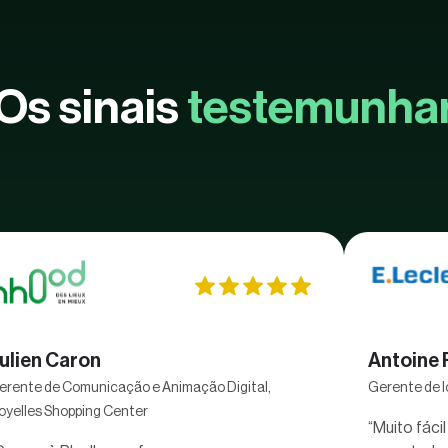
Os sinais
testemunha
ulien Caron
Antoine 
erente de Comunicação e Animação Digital,
Gerente de l
oyelles Shopping Center
“Muito fáci