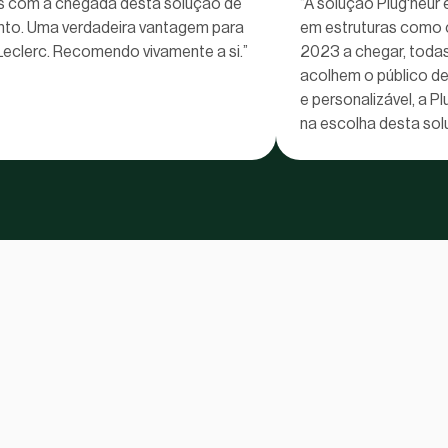
 com a chegada desta solução de
“A solução Plug'heur 
to. Uma verdadeira vantagem para
em estruturas como 
.Leclerc. Recomendo vivamente a si.”
2023 a chegar, todas
acolhem o público dev
e personalizável, a P
na escolha desta sol