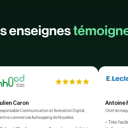
s enseignes
témoign
ulien Caron
Antoine 
esponsable Communication et Animation Digital,
Chef de maga
entre commercial Auhsopping de Noyelles
« Très facil