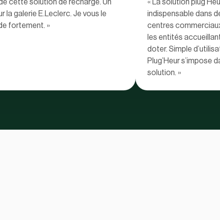
e de cette solution de recharge. Un
« La solution plug’Heu
ur la galerie E.Leclerc. Je vous le
indispensable dans de
 fortement. »
centres commerciaux 
les entités accueillan
doter. Simple d’utilis
Plug’Heur s’impose da
solution. »