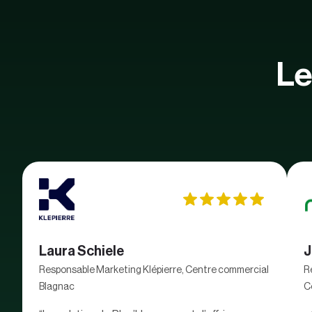
Le
Laura Schiele
J
Responsable Marketing Klépierre, Centre commercial
R
Blagnac
C