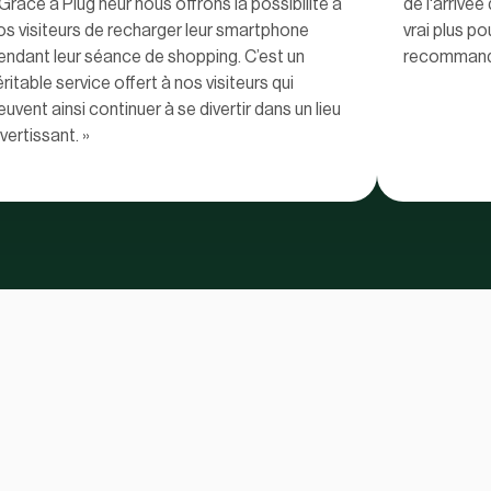
 Grâce à Plug’heur nous offrons la possibilité à
de l'arrivé
os visiteurs de recharger leur smartphone
vrai plus po
endant leur séance de shopping. C’est un
recommande
éritable service offert à nos visiteurs qui
euvent ainsi continuer à se divertir dans un lieu
ivertissant. »