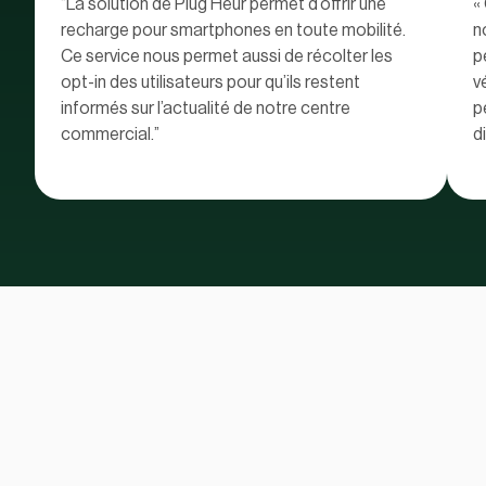
“La solution de Plug’Heur permet d’offrir une
«
recharge pour smartphones en toute mobilité.
n
Ce service nous permet aussi de récolter les
p
opt-in des utilisateurs pour qu’ils restent
v
informés sur l’actualité de notre centre
p
commercial.”
d