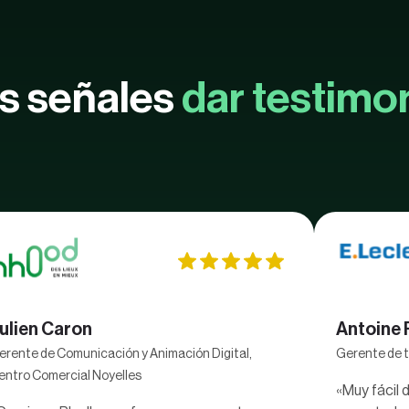
s señales
dar testimo
ulien Caron
Antoine 
erente de Comunicación y Animación Digital,
Gerente de t
entro Comercial Noyelles
«Muy fácil 