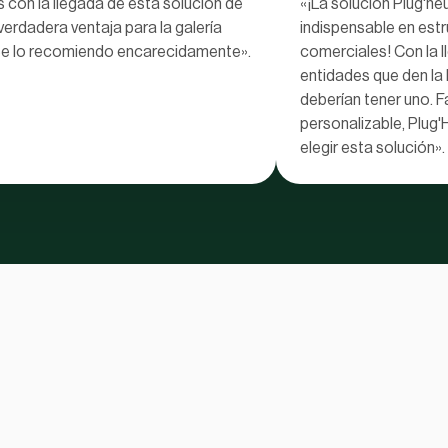
con la llegada de esta solución de
«¡La solución Plug'heu
verdadera ventaja para la galería
indispensable en est
 Se lo recomiendo encarecidamente».
comerciales! Con la 
entidades que den la 
deberían tener uno. Fá
personalizable, Plug'
elegir esta solución».