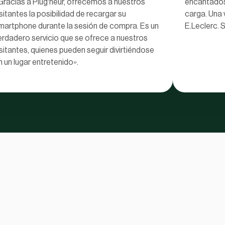
Gracias a Plug'heur, ofrecemos a nuestros
encantados 
isitantes la posibilidad de recargar su
carga. Una 
martphone durante la sesión de compra. Es un
E.Leclerc.
erdadero servicio que se ofrece a nuestros
isitantes, quienes pueden seguir divirtiéndose
n un lugar entretenido».