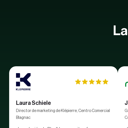
La
Laura Schiele
J
Director de marketing de Klépierre, Centro Comercial
G
Blagnac
C