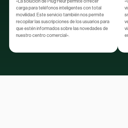
«La solución de Plug'Heur permite ofrecer
«
carga para teléfonos inteligentes con total
v
movilidad. Este servicio también nos permite
s
recopilar las suscripciones de los usuarios para
v
que estén informados sobre las novedades de
v
nuestro centro comercial».
e